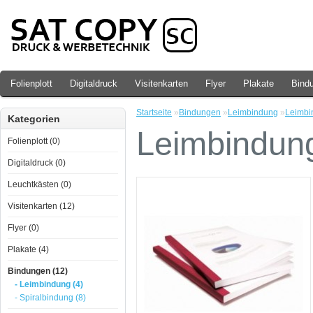
Folienplott
Digitaldruck
Visitenkarten
Flyer
Plakate
Bind
Startseite
»
Bindungen
»
Leimbindung
»
Leimbi
Kategorien
Leimbindung
Folienplott (0)
Digitaldruck (0)
Leuchtkästen (0)
Visitenkarten (12)
Flyer (0)
Plakate (4)
Bindungen (12)
- Leimbindung (4)
- Spiralbindung (8)