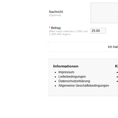
Nachricht:
(Optional)
*
Betrag:
(Wert muss zwischen 1,00€ und
1.000,00€ liegen)
Ich ha
Informationen
K
Impressum
Lieferbedingungen
Datenschutzerklärung
Allgemeine Geschäftsbedingungen