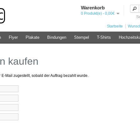
Warenkorb
0 Produkt(e) - 0,00€
Se
Startseite
Wunsch
n
Flyer
Plakate
Bindungen
Stempel
T-Shirts
Hochzeitsk
n kaufen
-Mail zugestellt, sobald der Auftrag bezahlt wurde.