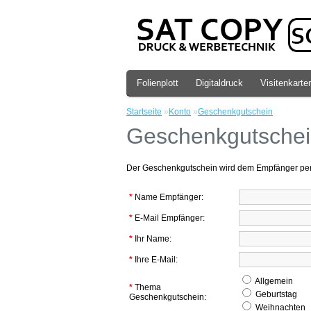
Folienplott
Digitaldruck
Visitenkarte
Startseite
»
Konto
»
Geschenkgutschein
Geschenkgutschei
Der Geschenkgutschein wird dem Empfänger per E
*
Name Empfänger:
*
E-Mail Empfänger:
*
Ihr Name:
*
Ihre E-Mail:
Allgemein
*
Thema
Geburtstag
Geschenkgutschein:
Weihnachten