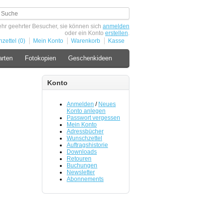
hr geehrter Besucher, sie können sich
anmelden
oder ein Konto
erstellen
.
zettel (0)
Mein Konto
Warenkorb
Kasse
arten
Fotokopien
Geschenkideen
Konto
Anmelden
/
Neues
Konto anlegen
Passwort vergessen
Mein Konto
Adressbücher
Wunschzettel
Auftragshistorie
Downloads
Retouren
Buchungen
Newsletter
Abonnements