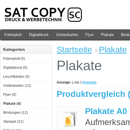
Folienplott
Digitaldruck
Visitenkarten
Flyer
Plakate
Bind
Startseite
»
Plakate
Kategorien
Folienplott (0)
Plakate
Digitaldruck (0)
Leuchtkästen (0)
Anzeige:
Liste
/
Symbole
Visitenkarten (12)
Produktvergleich (
Flyer (0)
Plakate (4)
Plakate A0
Bindungen (12)
Aufmerksam
Stempel (21)